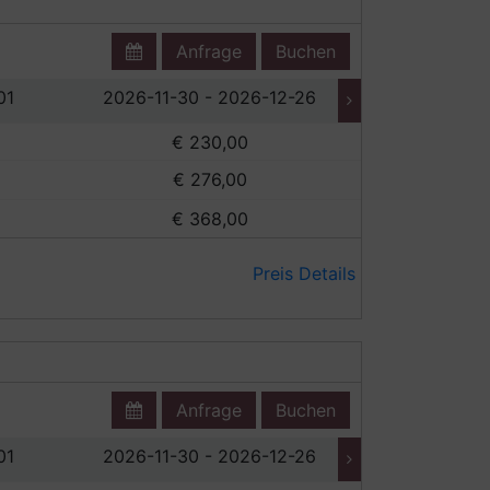
Anfrage
Buchen
01
2026-11-30 - 2026-12-26
2026-12-2
€ 230,00
€
€ 276,00
€
€ 368,00
€
Preis Details
Anfrage
Buchen
01
2026-11-30 - 2026-12-26
2026-12-2