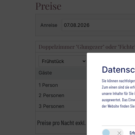
Preise
Anreise
Doppelzimmer "Glungezer" oder "Fichte
Datensc
Gäste
2
Sie können nachfolgen
1 Person
Zum einen sind sie erf
unsere Inhalte für Si
2 Personen
ausgewertet. Das Einv
3 Personen
der Website finden Sie
Preise pro Nacht exkl. Kurtaxe.
Erf