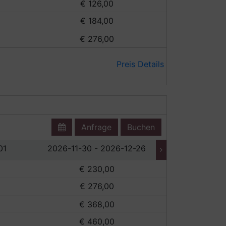
€ 126,00
€
€ 184,00
€
€ 276,00
€
Preis Details
Anfrage
Buchen
01
2026-11-30 - 2026-12-26
2026-12-2
€ 230,00
€
€ 276,00
€
€ 368,00
€
€ 460,00
€