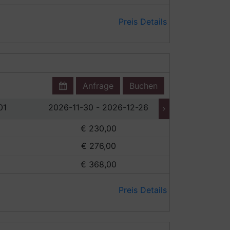
Preis Details
Anfrage
Buchen
01
2026-11-30 - 2026-12-26
2026-12-2
€ 230,00
€
€ 276,00
€
€ 368,00
€
Preis Details