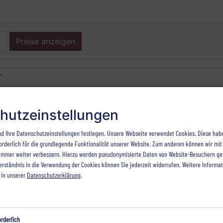
Preise anzeigen
"
hutzeinstellungen
026-07-04 - 2026-08-30
2026-08-30 - 2026-11-
d Ihre Datenschutzeinstellungen festlegen.
Unsere Webseite verwendet Cookies. Diese hab
€ 135,00
€ 115,00
orderlich für die grundlegende Funktionalität unserer Website. Zum anderen können wir mit 
e immer weiter verbessern. Hierzu werden pseudonymisierte Daten von Website-Besuchern g
€ 180,00
€ 178,00
erständnis in die Verwendung der Cookies können Sie jederzeit widerrufen. Weitere Informa
€ 269,00
€ 267,00
 in unserer
Datenschutzerklärung
.
orderlich