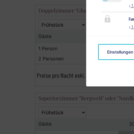
↓
1
Doppelzimmer "Glungezer" oder "Fichte
Fun
↓
1
Gäste
2
1 Person
Einstellungen
2 Personen
Preise pro Nacht exkl. Kurtaxe.
Superiorzimmer "Bergwelt" oder "Nordke
Gäste
2