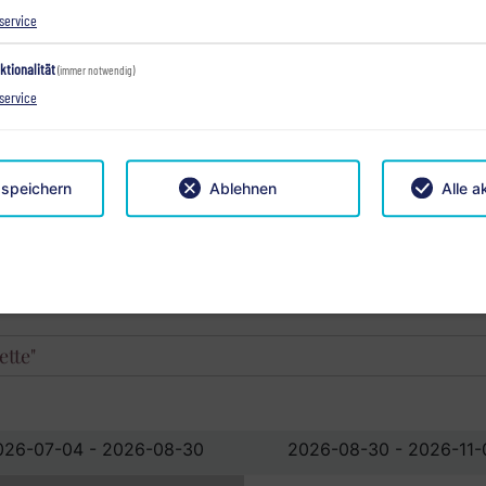
service
" mit Balkon
ktionalität
(immer notwendig)
service
026-07-04 - 2026-08-30
2026-08-30 - 2026-11-
€ 140,00
€ 115,00
 speichern
Ablehnen
Alle a
€ 184,00
€ 184,00
tte"
026-07-04 - 2026-08-30
2026-08-30 - 2026-11-